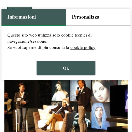
Informazioni
Personalizza
Questo sito web utilizza solo cookie tecnici di
navigazione/sessione.
SERVIZI
ESPERIENZE
CHI SIAMO
CONTATTI
/
/
/
Se vuoi saperne di più consulta la
cookie policy
Ok