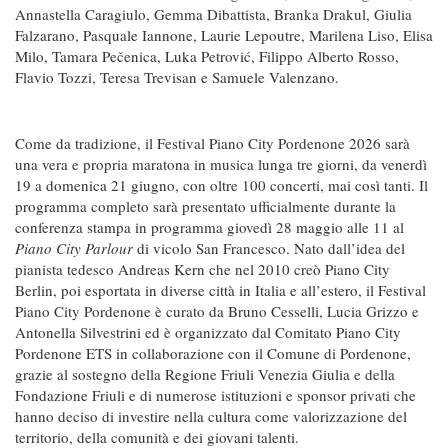
Annastella Caragiulo, Gemma Dibattista, Branka Drakul, Giulia
Falzarano, Pasquale Iannone, Laurie Lepoutre, Marilena Liso, Elisa
Milo, Tamara Pečenica, Luka Petrović, Filippo Alberto Rosso,
Flavio Tozzi, Teresa Trevisan e Samuele Valenzano.
Come da tradizione, il Festival Piano City Pordenone 2026 sarà
una vera e propria maratona in musica lunga tre giorni, da venerdì
19 a domenica 21 giugno, con oltre 100 concerti, mai così tanti. Il
programma completo sarà presentato ufficialmente durante la
conferenza stampa in programma giovedì 28 maggio alle 11 al
Piano City Parlour
di vicolo San Francesco. Nato dall’idea del
pianista tedesco Andreas Kern che nel 2010 creò Piano City
Berlin, poi esportata in diverse città in Italia e all’estero, il Festival
Piano City Pordenone è curato da Bruno Cesselli, Lucia Grizzo e
Antonella Silvestrini ed è organizzato dal Comitato Piano City
Pordenone ETS in collaborazione con il Comune di Pordenone,
grazie al sostegno della Regione Friuli Venezia Giulia e della
Fondazione Friuli e di numerose istituzioni e sponsor privati che
hanno deciso di investire nella cultura come valorizzazione del
territorio, della comunità e dei giovani talenti.