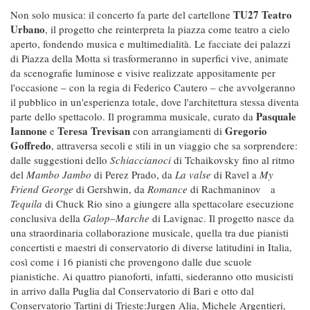
TU27 Teatro
Non solo musica: il concerto fa parte del cartellone
Urbano
, il progetto che reinterpreta la piazza come teatro a cielo
aperto, fondendo musica e multimedialità. Le facciate dei palazzi
di Piazza della Motta si trasformeranno in superfici vive, animate
da scenografie luminose e visive realizzate appositamente per
l'occasione – con la regia di Federico Cautero – che avvolgeranno
il pubblico in un'esperienza totale, dove l'architettura stessa diventa
Pasquale
parte dello spettacolo. Il programma musicale, curato da
Iannone
Teresa Trevisan
Gregorio
e
con arrangiamenti di
Goffredo
, attraversa secoli e stili in un viaggio che sa sorprendere:
dalle suggestioni dello
Schiaccianoci
di Tchaikovsky fino al ritmo
del
Mambo Jambo
di Perez Prado, da
La valse
di Ravel a
My
Friend George
di Gershwin, da
Romance
di Rachmaninov a
Tequila
di Chuck Rio sino a giungere alla spettacolare esecuzione
conclusiva della
Galop–Marche
di Lavignac. Il progetto nasce da
una straordinaria collaborazione musicale, quella tra due pianisti
concertisti e maestri di conservatorio di diverse latitudini in Italia,
così come i 16 pianisti che provengono dalle due scuole
pianistiche. Ai quattro pianoforti, infatti, siederanno otto musicisti
in arrivo dalla Puglia dal Conservatorio di Bari e otto dal
Conservatorio Tartini di Trieste:Jurgen Alia, Michele Argentieri,