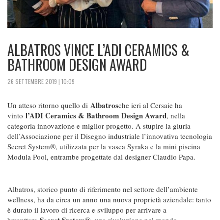
ALBATROS VINCE L’ADI CERAMICS &
BATHROOM DESIGN AWARD
26 SETTEMBRE 2019 | 10:09
Albatros
Un atteso ritorno quello di
che ieri al Cersaie ha
l’ADI Ceramics & Bathroom Design Award
vinto
, nella
categoria innovazione e miglior progetto. A stupire la giuria
dell’Associazione per il Disegno industriale l’innovativa tecnologia
Secret System®, utilizzata per la vasca Syraka e la mini piscina
Modula Pool, entrambe progettate dal designer Claudio Papa.
Albatros, storico punto di riferimento nel settore dell’ambiente
wellness, ha da circa un anno una nuova proprietà aziendale: tanto
è durato il lavoro di ricerca e sviluppo per arrivare a
Secret System®,
brevettare
una rivoluzione nel mondo