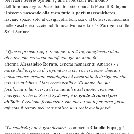
dell’idromassaggio. Presentato in anteprima alla Fiera di Bologna,
nasconde alla vista tutte le parti meccaniche
il sistema
per
lasciare spazio solo al design, alla bellezza e al benessere racchiusi
nelle vasche realizzate nell’innovativo materiale 100% rigenerabile
Solid Surface.
“
Questo premio rappresenta per noi il raggiungimento di un
obiettivo che avevamo pianificato già un anno fa
–
Alessandro Rorato
afferma
, general manager di Albatros -
e
nasce dall’esigenza di rispondere a ciò che ci hanno chiesto i
consumatori: prodotti tecnologici ed essenziali, di design ma che
non dimentichino il lato ecosostenibile. Ci siamo dunque
focalizzati sulla ricerca dei materiali e sul ridotto consumo
energetico, che in
Secret System®, è in grado di ridursi fino
all’80%.
Crediamo fermamente che questo sia il percorso giusto
affinché il settore wellness subisca una reale evoluzione
“.
Claudio Papa
“La soddisfazione è grandissima
– commenta
, già
designer di Albatros nel 2000 –
si tratta di due vittorie consecutive